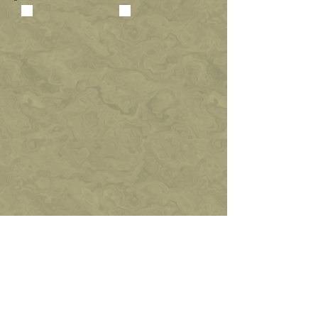
INTERIOR
EXTERIOR
...........
...........
...........