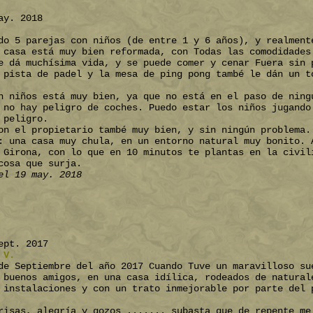
ay. 2018
do 5 parejas con niños (de entre 1 y 6 años), y realment
 casa está muy bien reformada, con Todas las comodidades
e dá muchísima vida, y se puede comer y cenar Fuera sin 
 pista de padel y la mesa de ping pong també le dán un t
n niños está muy bien, ya que no está en el paso de ning
 no hay peligro de coches. Puedo estar los niños jugando
 peligro.
on el propietario també muy bien, y sin ningún problema.
: una casa muy chula, en un entorno natural muy bonito. 
 Girona, con lo que en 10 minutos te plantas en la civil
cosa que surja.
el 19 may. 2018
ept. 2017
 V.
de Septiembre del año 2017 Cuando Tuve un maravilloso su
 buenos amigos, en una casa idílica, rodeados de natural
 instalaciones y con un trato inmejorable por parte del 
risas, alegría y gozos ....... subasta que de repente me