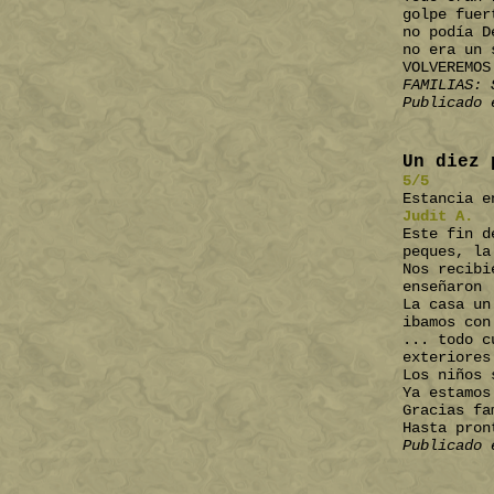
golpe fuer
no podía D
no era un 
VOLVEREMOS
FAMILIAS: 
Publicado 
Un diez 
5/5
Estancia e
Judit A.
Este fin d
peques, la
Nos recibi
enseñaron 
La casa un
ibamos con
... todo c
exteriores
Los niños 
Ya estamos
Gracias fa
Hasta pron
Publicado 