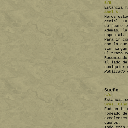
5/5
Estancia m
Abel S.
Hemos esta
genial. La
de fuero l
Además, la
especial.
Para ir co
con lo que
sin ningún
El trato c
Resumiendo
al lado de
cualquier 
Publicado 
Sueño
5/5
Estancia s
Sras. Cano
Fué un 11 
rodeado de
excelentes
dueños.
Todo eran 