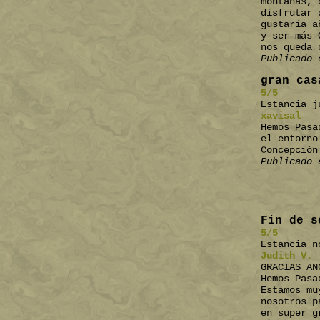
montañas, 
disfrutar 
gustaría a
y ser más 
nos queda 
Publicado 
gran cas
5/5
Estancia j
xavisal
Hemos Pasa
el entorno
Concepción
Publicado 
Fin de s
5/5
Estancia n
Judith V.
GRACIAS AN
Hemos Pasa
Estamos mu
nosotros p
en super g