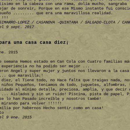
tísimo en la cabeza con una rama, dolía mucho, sangraba 
ejar de sonreir, Porque en ese Mismo instante fui consci
sueño ......... que era una maravillosa realidad.
 !!!
SIMARRO-LOPEZ / CASANOVA -QUINTANA / SALGADO-CLOTA / CAN
el 9 sept. 2017
para una casa casa diez¡
ne. 2015
e semana Hemos estado en Can Cola con Cuatro familias má
 experiencia no ha podido ser mejor ...
eron Angel y super mujer y juntos nos llevaron a la casa
... que maravilla¡!
 diez, el Tiene todo, no Hace falta que traigas nada, no
 niños Pequeños, teniamos de todo, juguetes, alfombras, 
uidado al mínimo detalle, preciosa, amplia, y que decir 
 ... Aislados y sin un ruido! Piscina, pista de papel, P
se lo han Pasado increíble y nosotros també!
 mirando para volver !!!!!!
milia por habernos Hecho sentir como en casa!
to
el 9 ene. 2015