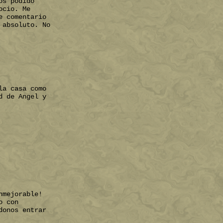
os podido
ocio. Me
e comentario
 absoluto. No
la casa como
d de Angel y
nmejorable!
o con
donos entrar