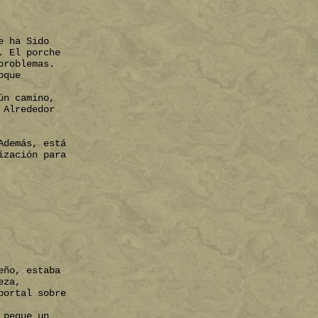
e ha Sido
. El porche
problemas.
oque
ún camino,
 Alrededor
Además, está
ización para
eño, estaba
eza,
portal sobre
 pegue un