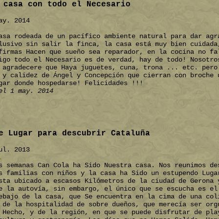
 casa con todo el Necesario
ay. 2014
asa rodeada de un pacífico ambiente natural para dar agr
lusivo sin salir la finca, la casa está muy bien cuidada
firmas Hacen que sueño sea reparador, en la cocina no fa
igo todo el Necesario es de verdad, hay de todo! Nosotro
 agradecere que Haya juguetes, cuna, trona ... etc. pero
 y calidez de Ángel y Concepción que cierran con broche 
gar donde hospedarse! Felicidades !!!
el 1 may. 2014
e Lugar para descubrir Cataluña
ul. 2013
.
s semanas Can Cola ha Sido Nuestra casa. Nos reunimos de
s familias con niños y la casa ha Sido un estupendo Luga
sta ubicado a escasos Kilómetros de la ciudad de Gerona 
e la autovía, sin embargo, el único que se escucha es el
ebajo de la casa, que Se encuentra en la cima de una col
 de la hospitalidad de sobre dueños, que merecía ser org
 Hecho, y de la región, en que se puede disfrutar de pla