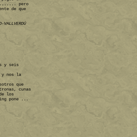
....... pero
ente de que
O-VALLVERDÚ
s y seis
 y nos la
sotros que
tronas, cunas
de los
ing pone ...