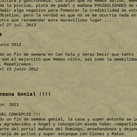
cultura y gastronomía. Los días que no Hemos Salido, Hem
de la piscina, pista de padel y mañana POSIBILIDADES de 
ñadir algo negativo para fomentar la credibilidad de est
Objetivo, pero la verdad es que no se me ocurria nada en
otra que recomendar este maravilloso lugar ...
el 27 jul. 2013
a
unio 2012
do un fin de semana en Can Cola y veras Decir que tanto 
 son el mejorcito que Hemos visto, así como la amabilida
. Repetiremos.
el 15 junio 2012
emana Genial !!!!
ov. 2011
GEL CONCEPCIO !!!
do un fin de semana genial, la casa y super entorno se i
y agradecidos a Angel y Concepción miedo haber compartid
arte del portal mañana del Domingo, enseñandonos y dejan
ranja de pollos y super estanque con Cisnes y Patos.