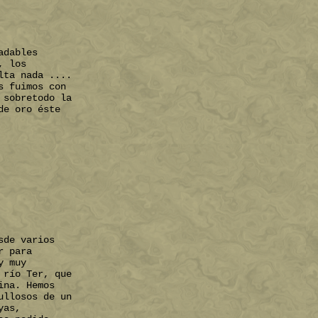
adables
, los
lta nada ....
s fuimos con
 sobretodo la
de oro éste
sde varios
r para
y muy
 río Ter, que
ina. Hemos
ullosos de un
yas,